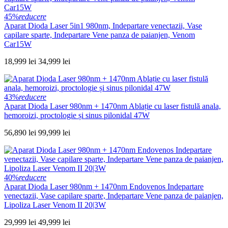
45%
reducere
Aparat Dioda Laser 5in1 980nm, Indepartare venectazii, Vase
capilare sparte, Indepartare Vene panza de paianjen, Venom
Car15W
18,999 lei
34,999 lei
43%
reducere
Aparat Dioda Laser 980nm + 1470nm Ablație cu laser fistulă anala,
hemoroizi, proctologie și sinus pilonidal 47W
56,890 lei
99,999 lei
40%
reducere
Aparat Dioda Laser 980nm + 1470nm Endovenos Indepartare
venectazii, Vase capilare sparte, Indepartare Vene panza de paianjen,
Lipoliza Laser Venom II 20|3W
29,999 lei
49,999 lei