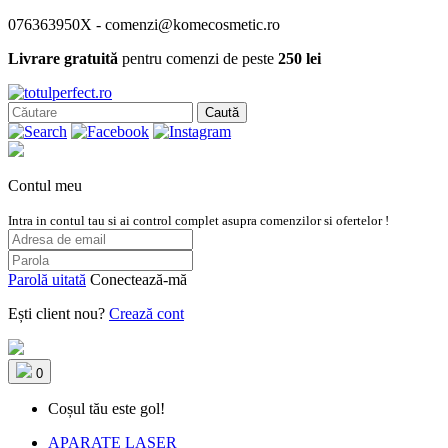
076363950X - comenzi@komecosmetic.ro
Livrare gratuită
pentru comenzi de peste
250 lei
Caută
Contul meu
Intra in contul tau si ai control complet asupra comenzilor si ofertelor !
Parolă uitată
Conectează-mă
Ești client nou?
Crează cont
0
Coșul tău este gol!
APARATE LASER