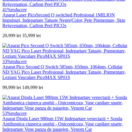
41%
reducere
Aparat Laser PicoSecond Q switched Profesional 1MILION
Impulsuri, Indepartare Tatuaje Negre|Color, Pete Pigmentare, Skin
Rejuvenation, Carbon Peel PICOs
20,999 lei
35,999 lei
33%
reducere
Aparat Pico Second Q Switch 585nm, 650nm, 1064nm, Cellular
ND YAG Pico Laser Profesional, Indepartare Tatuaje, Pigmentare,
Leziuni Vasculare PicoMAX SP01S
99,999 lei
149,999 lei
53%
reducere
Aparat Dioda Laser 980nm 15W Indepartare venectazii + Sonda
Antifungica ciuperca unghii - Onicomicoza, Vase capilare sparte,
Indepartare Vene panza de paianjen, Venom Car